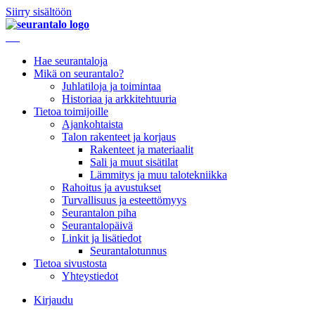
Siirry sisältöön
Hae seurantaloja
Mikä on seurantalo?
Juhlatiloja ja toimintaa
Historiaa ja arkkitehtuuria
Tietoa toimijoille
Ajankohtaista
Talon rakenteet ja korjaus
Rakenteet ja materiaalit
Sali ja muut sisätilat
Lämmitys ja muu talotekniikka
Rahoitus ja avustukset
Turvallisuus ja esteettömyys
Seurantalon piha
Seurantalopäivä
Linkit ja lisätiedot
Seurantalotunnus
Tietoa sivustosta
Yhteystiedot
Kirjaudu