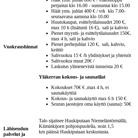
perjantai klo 16.00 - sunnuntai klo 15.00
Häät yms. juhlat 400 € / vrk klo 7.00-
seuraavana aamuna klo 10.00
Huutokaupat, esittelytilaisuudet 200 €,
max 10 h (lisätunti 16 €), sali ja kahvio
Pienet myynti- ja esittelytilaisuudet 150€,
max 4 h, sali ja kahvio
Pienet perhejuhlat 120 €, sali, kahvio,
Vuokraushinnat
keittiö
Salivuokra 15 € /h yhdistykset ja yhteisöt
Salivuokra muut 20€ /
Laskutus ylimenevistä tunneista 20 €
Yläkerran kokous- ja saunatilat
Kokoukset 70€ € ,max 4 h, ei
saunakäyttöä
Kokous- ja saunakäyttö max 6 h 150 €
Seuran jaostojen oma käyttö (sauna): 50€
Talo sijaitsee Haukiputaan Niemeläntörmällä,
Kiiminkijoen pohjoispuolella, noin 1,5
Lähiseudun
km päässä Haukiputaan keskustasta.
palvelut ja