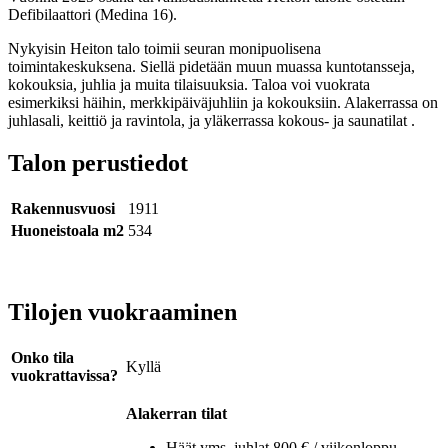
Defibilaattori (Medina 16).
Nykyisin Heiton talo toimii seuran monipuolisena
toimintakeskuksena. Siellä pidetään muun muassa kuntotansseja,
kokouksia, juhlia ja muita tilaisuuksia. Taloa voi vuokrata
esimerkiksi häihin, merkkipäiväjuhliin ja kokouksiin. Alakerrassa on
juhlasali, keittiö ja ravintola, ja yläkerrassa kokous- ja saunatilat .
Talon perustiedot
Rakennusvuosi
1911
Huoneistoala m2
534
Tilojen vuokraaminen
Onko tila
Kyllä
vuokrattavissa?
Alakerran tilat
Häät yms. juhlat 800 € / viikonloppu