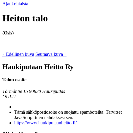
Ajankohtaista
Heiton talo
(Osis)
« Edellinen kuva
Seuraava kuva »
Haukiputaan Heitto Ry
Talon osoite
Törmäntie 15
90830 Haukipudas
OULU
Tämä sähköpostiosoite on suojattu spamboteilta. Tarvitset
JavaScript-tuen nähdäksesi sen.
https://www.haukiputaanheitto.fi/