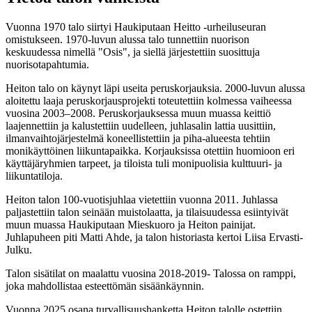
Vuonna 1970 talo siirtyi Haukiputaan Heitto -urheiluseuran
omistukseen. 1970-luvun alussa talo tunnettiin nuorison
keskuudessa nimellä "Osis", ja siellä järjestettiin suosittuja
nuorisotapahtumia.
Heiton talo on käynyt läpi useita peruskorjauksia. 2000-luvun alussa
aloitettu laaja peruskorjausprojekti toteutettiin kolmessa vaiheessa
vuosina 2003–2008. Peruskorjauksessa muun muassa keittiö
laajennettiin ja kalustettiin uudelleen, juhlasalin lattia uusittiin,
ilmanvaihtojärjestelmä koneellistettiin ja piha-alueesta tehtiin
monikäyttöinen liikuntapaikka. Korjauksissa otettiin huomioon eri
käyttäjäryhmien tarpeet, ja tiloista tuli monipuolisia kulttuuri- ja
liikuntatiloja.
Heiton talon 100-vuotisjuhlaa vietettiin vuonna 2011. Juhlassa
paljastettiin talon seinään muistolaatta, ja tilaisuudessa esiintyivät
muun muassa Haukiputaan Mieskuoro ja Heiton painijat.
Juhlapuheen piti Matti Ahde, ja talon historiasta kertoi Liisa Ervasti-
Julku.
Talon sisätilat on maalattu vuosina 2018-2019- Talossa on ramppi,
joka mahdollistaa esteettömän sisäänkäynnin.
Vuonna 2025 osana turvallisuushanketta Heiton talolle ostettiin