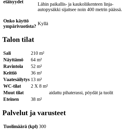
etäisyydet
Lähin paikallis- ja kaukoliikenteen linja-
autopysäkki sijaitsee noin 400 metrin päässä.
Onko käyttö
Kyllä
ympärivuotista?
Talon tilat
Sali
210 m²
Näyttämö
64 m²
Ravintola
52 m²
Keittiö
36 m²
Vaatesäilytys
13 m²
WC-tilat
2 X 8 m²
Muut tilat
aidattu pihaterassi, pöydät ja tuolit
Eteinen
38 m²
Palvelut ja varusteet
Tuolimäärä (kpl)
300