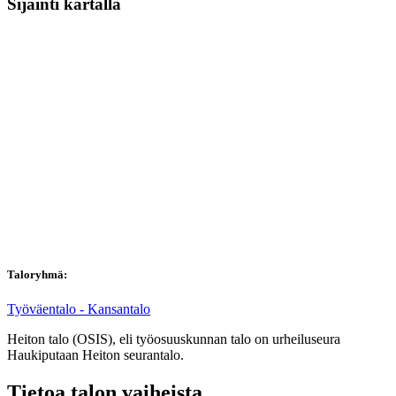
Sijainti kartalla
Taloryhmä:
Työväentalo - Kansantalo
Heiton talo (OSIS), eli työosuuskunnan talo on urheiluseura
Haukiputaan Heiton seurantalo.
Tietoa talon vaiheista