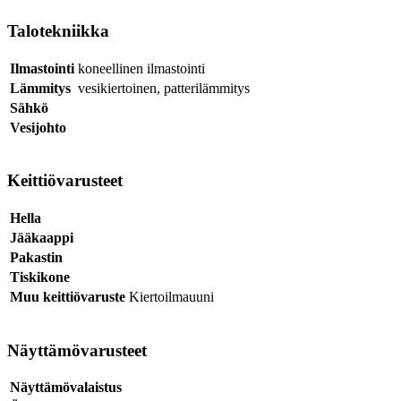
Talotekniikka
Ilmastointi
koneellinen ilmastointi
Lämmitys
vesikiertoinen, patterilämmitys
Sähkö
Vesijohto
Keittiövarusteet
Hella
Jääkaappi
Pakastin
Tiskikone
Muu keittiövaruste
Kiertoilmauuni
Näyttämövarusteet
Näyttämövalaistus