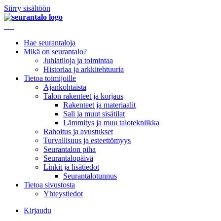
Siirry sisältöön
Hae seurantaloja
Mikä on seurantalo?
Juhlatiloja ja toimintaa
Historiaa ja arkkitehtuuria
Tietoa toimijoille
Ajankohtaista
Talon rakenteet ja korjaus
Rakenteet ja materiaalit
Sali ja muut sisätilat
Lämmitys ja muu talotekniikka
Rahoitus ja avustukset
Turvallisuus ja esteettömyys
Seurantalon piha
Seurantalopäivä
Linkit ja lisätiedot
Seurantalotunnus
Tietoa sivustosta
Yhteystiedot
Kirjaudu