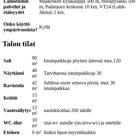
Lähiseudun
Maakesken kyläkauppa 500 m, bussipysäkki 500
palvelut ja
m, Padasjoen keskusta 10 km, VT24 (Lahti-
etäisyydet
Jämsä) 2 km.
Onko käyttö
Kyllä
ympärivuotista?
Talon tilat
90
Sali
Istuinpaikkoja pöytien ääressä max.120
m²
48
Näyttämö
Tarvittaessa istuinpaikkoja 30
m²
42
Juhlissa usein seisova pöytä, max 30
Ravintola
m²
istuinpaikkaa
15
Keittiö
m²
12
Vaatesäilytys
naulakkotilaa 200 takille
m²
10
WC-tilat
sisä-wc naisille (sis.inva-wc) ja miehille
m²
Eteinen
9 m²
lisäksi lipun myyntiluukku