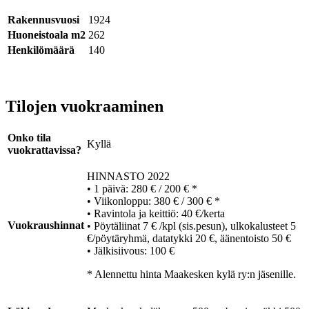
Rakennusvuosi
1924
Huoneistoala m2
262
Henkilömäärä
140
Tilojen vuokraaminen
Onko tila
Kyllä
vuokrattavissa?
HINNASTO 2022
• 1 päivä: 280 € / 200 € *
• Viikonloppu: 380 € / 300 € *
• Ravintola ja keittiö: 40 €/kerta
Vuokraushinnat
• Pöytäliinat 7 € /kpl (sis.pesun), ulkokalusteet 5
€/pöytäryhmä, datatykki 20 €, äänentoisto 50 €
• Jälkisiivous: 100 €
* Alennettu hinta Maakesken kylä ry:n jäsenille.