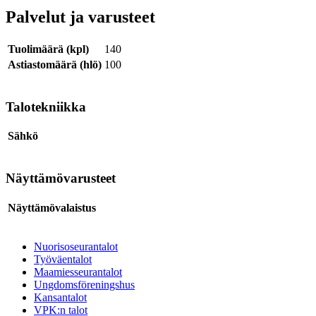
Palvelut ja varusteet
Tuolimäärä (kpl)
140
Astiastomäärä (hlö)
100
Talotekniikka
Sähkö
Näyttämövarusteet
Näyttämövalaistus
Nuorisoseurantalot
Työväentalot
Maamiesseurantalot
Ungdomsföreningshus
Kansantalot
VPK:n talot