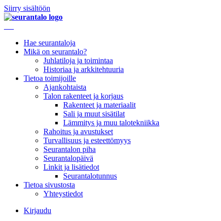
Siirry sisältöön
Hae seurantaloja
Mikä on seurantalo?
Juhlatiloja ja toimintaa
Historiaa ja arkkitehtuuria
Tietoa toimijoille
Ajankohtaista
Talon rakenteet ja korjaus
Rakenteet ja materiaalit
Sali ja muut sisätilat
Lämmitys ja muu talotekniikka
Rahoitus ja avustukset
Turvallisuus ja esteettömyys
Seurantalon piha
Seurantalopäivä
Linkit ja lisätiedot
Seurantalotunnus
Tietoa sivustosta
Yhteystiedot
Kirjaudu