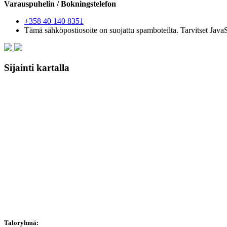
Varauspuhelin / Bokningstelefon
+358 40 140 8351
Tämä sähköpostiosoite on suojattu spamboteilta. Tarvitset JavaS
Sijainti kartalla
Taloryhmä: