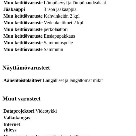
Muu keittiövaruste
Lämpölevyt ja lämpöhaudealtaat
Jääkaappi
3 isoa jääkaappia
Muu keittiövaruste
Kahvinkeitin 2 kpl
Muu keittiövaruste
Vedenkeittimet 2 kpl
Muu keittiövaruste
perkolaattori
Muu keittiövaruste
Ensiapupakkaus
Muu keittiövaruste
Sammutuspeite
Muu keittiövaruste
Sammutin
Näyttämövarusteet
Äänentoistolaitteet
Langalliset ja langattomat mikit
Muut varusteet
Dataprojektori
Videotykki
Valkokangas
Internet-
yhteys