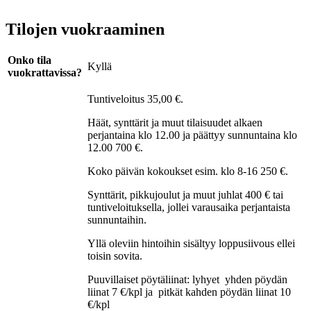
Tilojen vuokraaminen
Onko tila
Kyllä
vuokrattavissa?
Tuntiveloitus 35,00 €.
Häät, synttärit ja muut tilaisuudet alkaen
perjantaina klo 12.00 ja päättyy sunnuntaina klo
12.00 700 €.
Koko päivän kokoukset esim. klo 8-16 250 €.
Synttärit, pikkujoulut ja muut juhlat 400 € tai
tuntiveloituksella, jollei varausaika perjantaista
sunnuntaihin.
Yllä oleviin hintoihin sisältyy loppusiivous ellei
toisin sovita.
Puuvillaiset pöytäliinat: lyhyet yhden pöydän
liinat 7 €/kpl ja pitkät kahden pöydän liinat 10
€/kpl