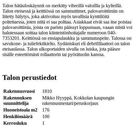
Talon hätäuloskäynnit on merkitty vihreillä valoillla ja kylteillä.
Talon eteisessä ja keittiössä on sammuttimet, palovaroittimiin on
liitetty hälytys, joka aktivoituu myös tavallisia kynttilöitä
poltettaessa, joten niitä ei saa polttaa. Asiakkaat eivät saa itse poistaa
palovaroittimia, joista on paristo päässyt loppumaan, vaaan niistä voi
halutessaan soittaa talon kiinteistönhoitajalle numeroon 040-
7353201. Keittiössä on ensiapulaukku ja sammutuspeite. Talossa on
savukone- ja tuliefektikielto. Sydäniskuri eli debrifillaattori on talon
eteisaulassa. Talon ulkoportaiden sivulla on luiska, jota pääsee
sisälle esteettömästi rollaattorin tai pyörätuolin kanssa.
Talon perustiedot
Rakennusvuosi
1810
Rakennuksen
Mikko Hyyppä, Kokkolan kaupungin
suunnittelija
rakennusmestari/peruskorjaus
Huoneistoala m2
176
Henkilömäärä
100
Kerrosluku
1