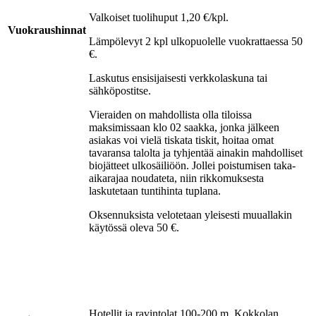
Valkoiset tuolihuput 1,20 €/kpl.
Vuokraushinnat
Lämpölevyt 2 kpl ulkopuolelle vuokrattaessa 50
€.
Laskutus ensisijaisesti verkkolaskuna tai
sähköpostitse.
Vieraiden on mahdollista olla tiloissa
maksimissaan klo 02 saakka, jonka jälkeen
asiakas voi vielä tiskata tiskit, hoitaa omat
tavaransa talolta ja tyhjentää ainakin mahdolliset
biojätteet ulkosäiliöön. Jollei poistumisen taka-
aikarajaa noudateta, niin rikkomuksesta
laskutetaan tuntihinta tuplana.
Oksennuksista velotetaan yleisesti muuallakin
käytössä oleva 50 €.
Hotellit ja ravintolat 100-200 m, Kokkolan