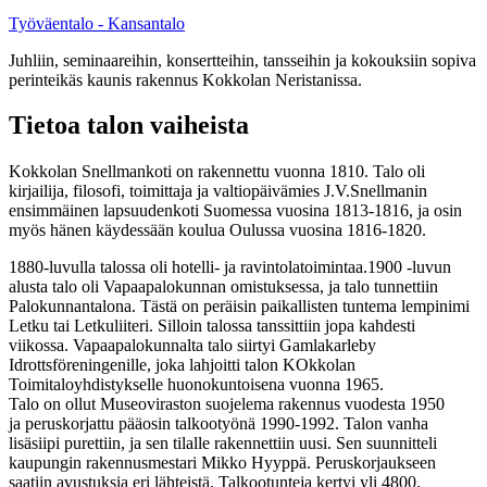
Työväentalo - Kansantalo
Juhliin, seminaareihin, konsertteihin, tansseihin ja kokouksiin sopiva
perinteikäs kaunis rakennus Kokkolan Neristanissa.
Tietoa talon vaiheista
Kokkolan Snellmankoti on rakennettu vuonna 1810. Talo oli
kirjailija, filosofi, toimittaja ja valtiopäivämies J.V.Snellmanin
ensimmäinen lapsuudenkoti Suomessa vuosina 1813-1816, ja osin
myös hänen käydessään koulua Oulussa vuosina 1816-1820.
1880-luvulla talossa oli hotelli- ja ravintolatoimintaa.1900 -luvun
alusta talo oli Vapaapalokunnan omistuksessa, ja talo tunnettiin
Palokunnantalona. Tästä on peräisin paikallisten tuntema lempinimi
Letku tai Letkuliiteri. Silloin talossa tanssittiin jopa kahdesti
viikossa. Vapaapalokunnalta talo siirtyi Gamlakarleby
Idrottsföreningenille, joka lahjoitti talon KOkkolan
Toimitaloyhdistykselle huonokuntoisena vuonna 1965.
Talo on ollut Museoviraston suojelema rakennus vuodesta 1950
ja peruskorjattu pääosin talkootyönä 1990-1992. Talon vanha
lisäsiipi purettiin, ja sen tilalle rakennettiin uusi. Sen suunnitteli
kaupungin rakennusmestari Mikko Hyyppä. Peruskorjaukseen
saatiin avustuksia eri lähteistä. Talkootunteja kertyi yli 4800.