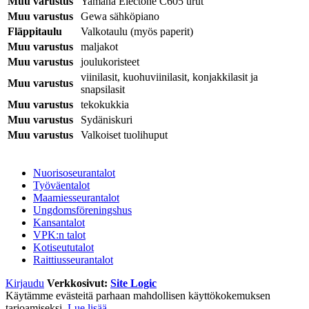
Muu varustus
Yamaha Electone C605 urut
Muu varustus
Gewa sähköpiano
Fläppitaulu
Valkotaulu (myös paperit)
Muu varustus
maljakot
Muu varustus
joulukoristeet
viinilasit, kuohuviinilasit, konjakkilasit ja
Muu varustus
snapsilasit
Muu varustus
tekokukkia
Muu varustus
Sydäniskuri
Muu varustus
Valkoiset tuolihuput
Nuorisoseurantalot
Työväentalot
Maamiesseurantalot
Ungdomsföreningshus
Kansantalot
VPK:n talot
Kotiseututalot
Raittiusseurantalot
Kirjaudu
Verkkosivut:
Site Logic
Käytämme evästeitä parhaan mahdollisen käyttökokemuksen
tarjoamiseksi.
Lue lisää.