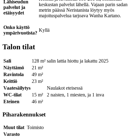
Lähiseudun
keskustan palvelut lähellä. Vajaan parin sadan
palvelut ja
metrin päässä Neristanista löytyy myös
etäisyydet
majoituspalvelua tarjoava Wanha Kartano.
Onko käyttö
Kyllä
ympärivuotista?
Talon tilat
Sali
128 m²
salin lattia hiottu ja lakattu 2025
Näyttämö
21 m²
Ravintola
49 m²
Keittiö
23 m²
Vaatesäilytys
Naulakot eteisessä
WC-tilat
15 m²
2 naisten, 1 miesten, ja 1 inva
Eteinen
46 m²
Piharakennukset
Muut tilat
Toimisto
Varasto