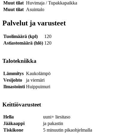
Muut tilat
Huvimaja / Tupakkapaikka
Muut tilat
Asuintalo
Palvelut ja varusteet
Tuolimäärä (kpl)
120
Astiastomäärä (hlö)
120
Talotekniikka
Lämmitys
Kaukolämpö
Vesijohto
ja viemäri
Ilmastointi
Huippuimuri
Keittiövarusteet
Hella
uuni+ liesitaso
Jääkaappi
ja pakastin
Tiskikone
5 minuutin pikaohjelmalla