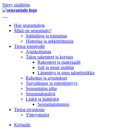
Siirry sisältöön
Hae seurantaloja
Mikä on seurantalo?
Juhlatiloja ja toimintaa
Historiaa ja arkkitehtuuria
Tietoa toimijoille
Ajankohtaista
Talon rakenteet ja korjaus
Rakenteet ja materiaalit
Sali ja muut sisätilat
Lämmitys ja muu talotekniikka
Rahoitus ja avustukset
Turvallisuus ja esteettömyys
Seurantalon piha
Seurantalopäivä
Linkit ja lisätiedot
Seurantalotunnus
Tietoa sivustosta
Yhteystiedot
Kirjaudu