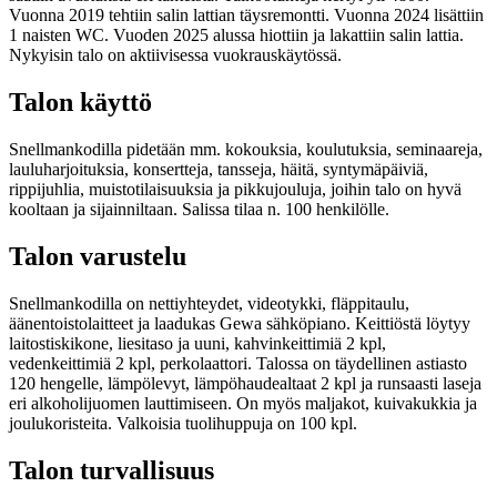
Vuonna 2019 tehtiin salin lattian täysremontti. Vuonna 2024 lisättiin
1 naisten WC. Vuoden 2025 alussa hiottiin ja lakattiin salin lattia.
Nykyisin talo on aktiivisessa vuokrauskäytössä.
Talon käyttö
Snellmankodilla pidetään mm. kokouksia, koulutuksia, seminaareja,
lauluharjoituksia, konsertteja, tansseja, häitä, syntymäpäiviä,
rippijuhlia, muistotilaisuuksia ja pikkujouluja, joihin talo on hyvä
kooltaan ja sijainniltaan. Salissa tilaa n. 100 henkilölle.
Talon varustelu
Snellmankodilla on nettiyhteydet, videotykki, fläppitaulu,
äänentoistolaitteet ja laadukas Gewa sähköpiano. Keittiöstä löytyy
laitostiskikone, liesitaso ja uuni, kahvinkeittimiä 2 kpl,
vedenkeittimiä 2 kpl, perkolaattori. Talossa on täydellinen astiasto
120 hengelle, lämpölevyt, lämpöhaudealtaat 2 kpl ja runsaasti laseja
eri alkoholijuomen lauttimiseen. On myös maljakot, kuivakukkia ja
joulukoristeita. Valkoisia tuolihuppuja on 100 kpl.
Talon turvallisuus