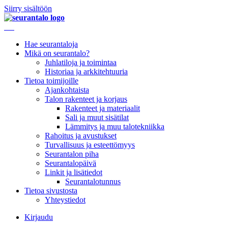
Siirry sisältöön
Hae seurantaloja
Mikä on seurantalo?
Juhlatiloja ja toimintaa
Historiaa ja arkkitehtuuria
Tietoa toimijoille
Ajankohtaista
Talon rakenteet ja korjaus
Rakenteet ja materiaalit
Sali ja muut sisätilat
Lämmitys ja muu talotekniikka
Rahoitus ja avustukset
Turvallisuus ja esteettömyys
Seurantalon piha
Seurantalopäivä
Linkit ja lisätiedot
Seurantalotunnus
Tietoa sivustosta
Yhteystiedot
Kirjaudu