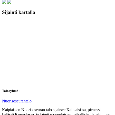
Sijainti kartalla
Taloryhmä:
Nuorisoseurantalo
Kaipiaisten Nuorisoseuran talo sijaitsee Kaipiaisissa, pienessä
kylässä Kouvolassa, ja toimii monenlaisten paikallisten tapahtumien