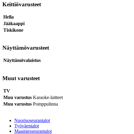
Keittiövarusteet
Hella
Jääkaappi
Tiskikone
Näyttämövarusteet
Näyttämövalaistus
Muut varusteet
TV
Muu varustus
Karaoke-laitteet
Muu varustus
Pomppulinna
Nuorisoseurantalot
Työväentalot
Maamiesseurantalot