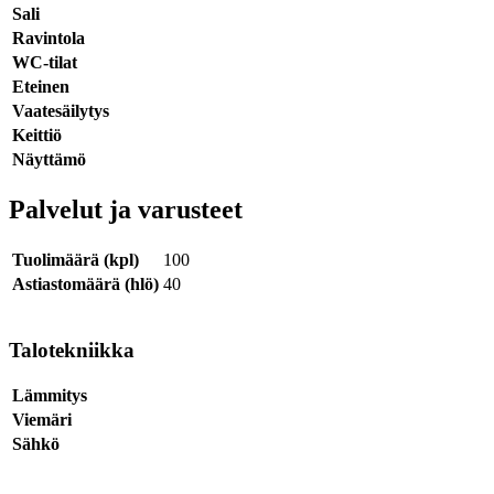
Sali
Ravintola
WC-tilat
Eteinen
Vaatesäilytys
Keittiö
Näyttämö
Palvelut ja varusteet
Tuolimäärä (kpl)
100
Astiastomäärä (hlö)
40
Talotekniikka
Lämmitys
Viemäri
Sähkö