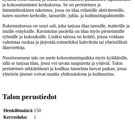
ja kokoontumisten keskuksena. Se on perinteinen ja
lämminhenkinen rakennus, jossa on tilaa erilaisille aktiviteeteille,
kuten nuorten kerhoille, tansseille, juhla- ja kulttuuritapahtumille.
Rakennuksessa on suuri sali, joka tarjoaa tilaa tanssille, teatterille ja
muille esityksille. Ravintolan puolella on tilaa myös pienemmille
ryhmille ja kokouksille. Lisäksi talossa on keittiö, joissa voidaan
valmistaa ruokaa ja järjestää esimerkiksi kahviloita tai yhteisöllisiä
illanviettoja.
Nuorisoseuran talo on usein kokoontumispaikka myös kyläläisille,
sillä se tarjoaa tilan, jossa voi tavata naapureita ja ystäviä. Talon
perinteinen arkkitehtuuri ja kodikas tunnelma luovat paikan, jossa
yhteisön jäsenet voivat nauttia yhdessäolosta ja kulttuurista.
Talon perustiedot
Henkilömäärä
150
Kerrosluku
1