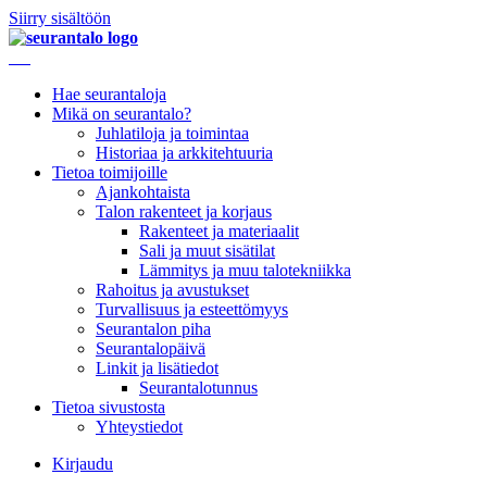
Siirry sisältöön
Hae seurantaloja
Mikä on seurantalo?
Juhlatiloja ja toimintaa
Historiaa ja arkkitehtuuria
Tietoa toimijoille
Ajankohtaista
Talon rakenteet ja korjaus
Rakenteet ja materiaalit
Sali ja muut sisätilat
Lämmitys ja muu talotekniikka
Rahoitus ja avustukset
Turvallisuus ja esteettömyys
Seurantalon piha
Seurantalopäivä
Linkit ja lisätiedot
Seurantalotunnus
Tietoa sivustosta
Yhteystiedot
Kirjaudu