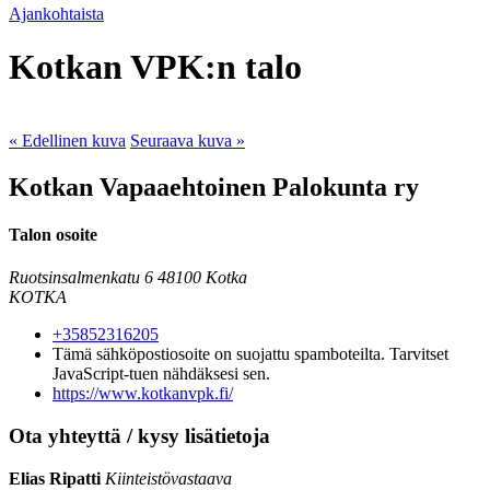
Ajankohtaista
Kotkan VPK:n talo
« Edellinen kuva
Seuraava kuva »
Kotkan Vapaaehtoinen Palokunta ry
Talon osoite
Ruotsinsalmenkatu 6
48100 Kotka
KOTKA
+35852316205
Tämä sähköpostiosoite on suojattu spamboteilta. Tarvitset
JavaScript-tuen nähdäksesi sen.
https://www.kotkanvpk.fi/
Ota yhteyttä / kysy lisätietoja
Elias Ripatti
Kiinteistövastaava