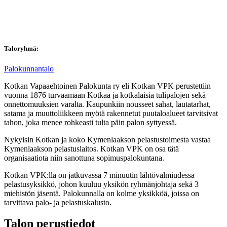
Taloryhmä:
Palokunnantalo
Kotkan Vapaaehtoinen Palokunta ry eli Kotkan VPK perustettiin
vuonna 1876 turvaamaan Kotkaa ja kotkalaisia tulipalojen sekä
onnettomuuksien varalta. Kaupunkiin nousseet sahat, lautatarhat,
satama ja muuttoliikkeen myötä rakennetut puutaloalueet tarvitsivat
tahon, joka menee rohkeasti tulta päin palon syttyessä.
Nykyisin Kotkan ja koko Kymenlaakson pelastustoimesta vastaa
Kymenlaakson pelastuslaitos. Kotkan VPK on osa tätä
organisaatiota niin sanottuna sopimuspalokuntana.
Kotkan VPK:lla on jatkuvassa 7 minuutin lähtövalmiudessa
pelastusyksikkö, johon kuuluu yksikön ryhmänjohtaja sekä 3
miehistön jäsentä. Palokunnalla on kolme yksikköä, joissa on
tarvittava palo- ja pelastuskalusto.
Talon perustiedot