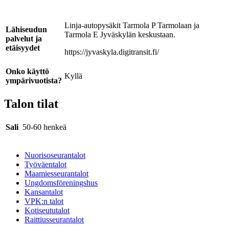
Linja-autopysäkit Tarmola P Tarmolaan ja
Lähiseudun
Tarmola E Jyväskylän keskustaan.
palvelut ja
etäisyydet
https://jyvaskyla.digitransit.fi/
Onko käyttö
Kyllä
ympärivuotista?
Talon tilat
Sali
50-60 henkeä
Nuorisoseurantalot
Työväentalot
Maamiesseurantalot
Ungdomsföreningshus
Kansantalot
VPK:n talot
Kotiseututalot
Raittiusseurantalot