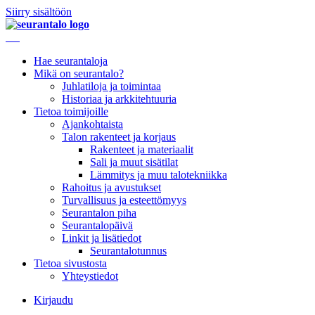
Siirry sisältöön
Hae seurantaloja
Mikä on seurantalo?
Juhlatiloja ja toimintaa
Historiaa ja arkkitehtuuria
Tietoa toimijoille
Ajankohtaista
Talon rakenteet ja korjaus
Rakenteet ja materiaalit
Sali ja muut sisätilat
Lämmitys ja muu talotekniikka
Rahoitus ja avustukset
Turvallisuus ja esteettömyys
Seurantalon piha
Seurantalopäivä
Linkit ja lisätiedot
Seurantalotunnus
Tietoa sivustosta
Yhteystiedot
Kirjaudu