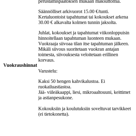
perustamispäätöksen mukaan maksuttomia.
Säännölliset arkivuorot 15.00 €/tunti.
Kertaluontoist tapahtumat tai kokoukset arkena
30.00 € alkavalta kolmen tunnin jaksolta.
Juhlat, kokoukset ja tapahtumat viikonloppuisin
hinnoitellaan tapahtuman luonteen mukaan.
Vuokraaja siivoaa tilan itse tapahtuman jälkeen.
Mikäli siivous suoritetaan vuokran antajan
toimesta, siivouksesta veloitetaan erillinen
korvaus.
Vuokraushinnat
Varustelu:
Kaksi 50 hengen kahvikalustoa. Ei
ruokailuastiastoa.
Jää- viileäkaappi, liesi, mikroaaltouuni, keittimet
ja astianpesukone.
Kokouksiin ja koulutuksiin soveltuvat tarvikkeet
(ei tietokonetta).