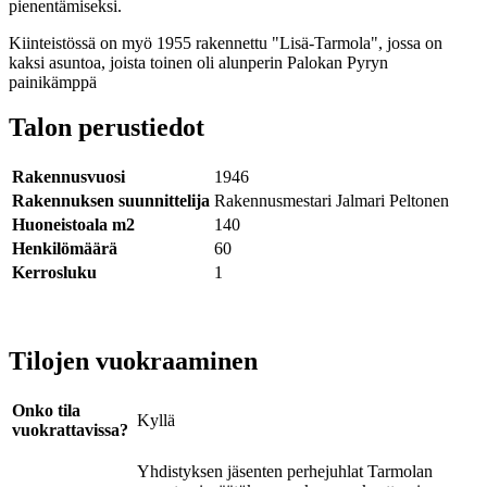
pienentämiseksi.
Kiinteistössä on myö 1955 rakennettu "Lisä-Tarmola", jossa on
kaksi asuntoa, joista toinen oli alunperin Palokan Pyryn
painikämppä
Talon perustiedot
Rakennusvuosi
1946
Rakennuksen suunnittelija
Rakennusmestari Jalmari Peltonen
Huoneistoala m2
140
Henkilömäärä
60
Kerrosluku
1
Tilojen vuokraaminen
Onko tila
Kyllä
vuokrattavissa?
Yhdistyksen jäsenten perhejuhlat Tarmolan