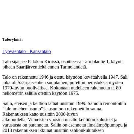
Taloryhmä:
Työväentalo - Kansantalo
Talo sijaitsee Palokan Kirrissä, osoitteessa Tarmolantie 1, käynti
pihaan Saarijärventieltä ennen Tarmolantietä.
Talo on rakennettu 1946 ja otettu käyttöön kevättalvella 1947. Sali,
joka oli Saarijärventien suuntainen, purettiin perustuksia myöten
1970-luvun puolivälissä. Kokonaan uudelleen rakennettu n. 80
neliömetrin salitila otettiin käytöön 1975.
Salin, eteisen ja keittiön lattiat uusittiin 1999. Samoin remontoitiin
"talonmiehen asunto" ja asuntoon rakennettiin sauna.
Rakennuksen katto uusittiin 2000-luvun
alkupuolella. Viimeisten vuosien uusittu keittiöön kalusteet ja
varustusta on parannettu. Saliin on asennettu ilmalämpöpumppu ja
2013 rakennuksen ikkunat uusittiin sähkönkulutuksen